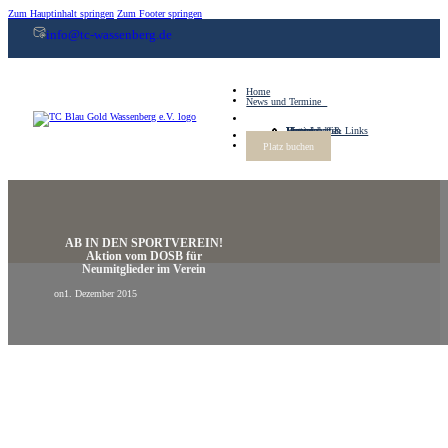
Zum Hauptinhalt springen
Zum Footer springen
info@tc-wassenberg.de
Home
News und Termine
Jugend
Vorstand
Vereinsprofil
Mannschaften
Historie
Downloads & Links
Mein TCBG
Platz buchen
AB IN DEN SPORTVEREIN!
Aktion vom DOSB für
Neumitglieder im Verein
on
1. Dezember 2015