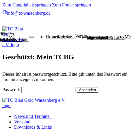
Zum Hauptinhalt springen
Zum Footer springen
info@tc-wassenberg.de
 Termine
rein
Verein
Home
News und Termine
Mein
Jugend
Vorstand
Vereinsprofil
Mannschaften
Historie
Downloads & Links
BG
en
end
tand
insprofil
nschaften
orie
nloads & Links
Geschützt: Mein TCBG
Dieser Inhalt ist passwortgeschützt. Bitte gib unten das Passwort ein,
um ihn anzeigen zu können.
Passwort:
News und Termine
Vorstand
Downloads & Links