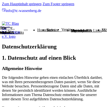
Zum Hauptinhalt springen
Zum Footer springen
info@tc-wassenberg.de
 Termine
rein
Verein
Home
News und Termine
Mein
Jugend
Vorstand
Vereinsprofil
Mannschaften
Historie
Downloads & Links
BG
en
end
tand
insprofil
nschaften
orie
nloads & Links
Datenschutz­erklärung
1. Datenschutz auf einen Blick
Allgemeine Hinweise
Die folgenden Hinweise geben einen einfachen Überblick darüber,
was mit Ihren personenbezogenen Daten passiert, wenn Sie diese
Website besuchen. Personenbezogene Daten sind alle Daten, mit
denen Sie persönlich identifiziert werden können. Ausführliche
Informationen zum Thema Datenschutz entnehmen Sie unserer
unter diesem Text aufgeführten Datenschutzerklärung.