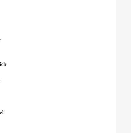
r
ich
b
el