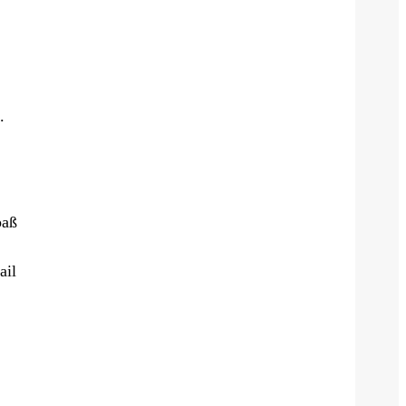
.
paß
ail