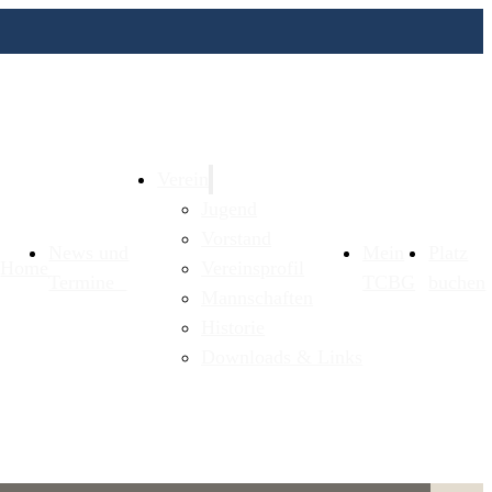
Verein
Jugend
Vorstand
News und
Mein
Platz
Home
Vereinsprofil
Termine
TCBG
buchen
Mannschaften
Historie
Downloads & Links