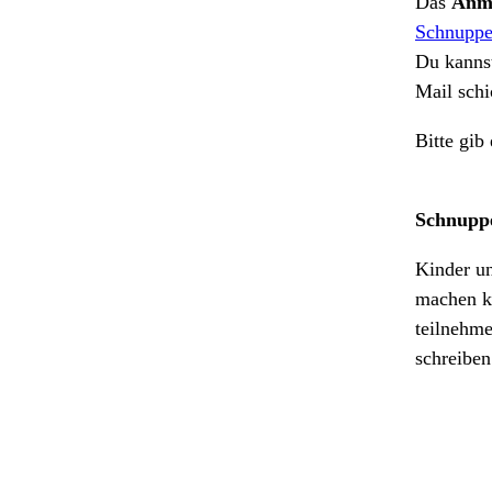
Das
Anm
Schnuppe
Du kannst
Mail sch
Bitte gib
Schnuppe
Kinder un
machen kö
teilnehme
schreiben