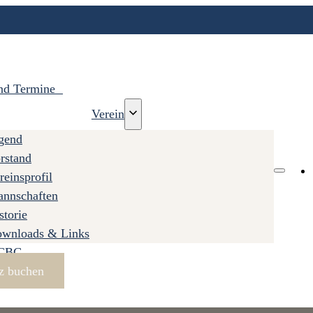
nd Termine
Verein
gend
rstand
reinsprofil
nnschaften
storie
wnloads & Links
TCBG
tz buchen