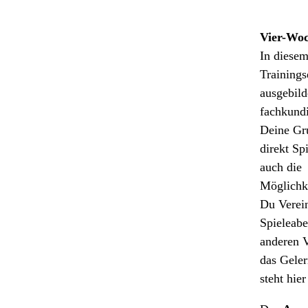
Vier-Wo
In diesem
Trainings
ausgebild
fachkundi
Deine Gru
direkt Sp
auch die
Möglichke
Du Verei
Spieleabe
anderen V
das Geler
steht hie