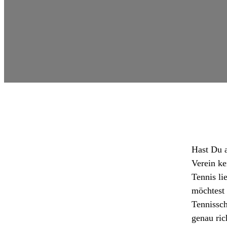
Hast Du a
Verein ke
Tennis li
möchtest
Tennissc
genau ric