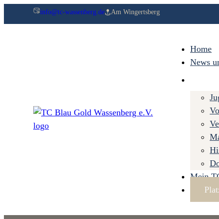
info@tc-wassenberg.de
Am Wingertsberg
Home
News u
Ju
Vo
Ve
Ma
Hi
Do
Mein 
Pla